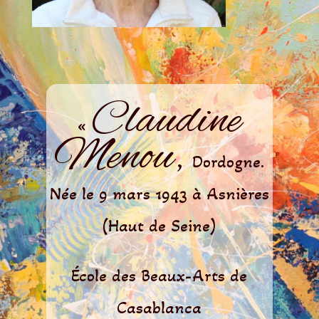
Claudine
«
Menou,
Dordogne.
Née le 9 mars 1943 à Asnières
(Haut de Seine)
École des Beaux-Arts de
Casablanca